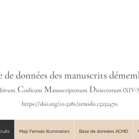
e de données des manuscrits démem
C
M
D
chivum
odicum
anuscriptorum
isiectorum
(XIV
-
https://doi.org/10.5281/zenodo.15252470
ruits
Map Female Illuminators
Base de données ACMD